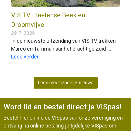
VIS TV: Haelense Beek en
Droomvijver
29-7-2026
In de nieuwste uitzending van VIS TV trekken
Marco en Tamma naar het prachtige Zuid-
Limburg. Daar beleven ze een zeer gevarieerde
Lees verder
visdag met veel actie!
Lees meer landelijk nieuws
Word lid en bestel direct je VISpas!
Bestel hier online de VISpas van onze vereniging en
ontvang na online betaling je tijdelijke VISpas om